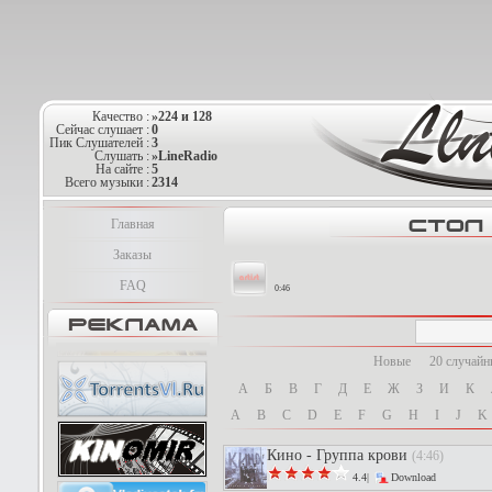
Качество :
»224 и 128
Сейчас слушает :
0
Пик Слушателей :
3
Слушать :
»LineRadio
На сайте :
5
Всего музыки :
2314
Главная
Заказы
FAQ
0:46
Новые
20 случай
А
Б
В
Г
Д
Е
Ж
З
И
К
A
B
C
D
E
F
G
H
I
J
K
Кино - Группа крови
(4:46)
4.4|
Download