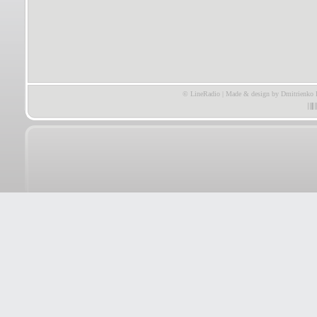
© LineRadio | Made & design by Dmitrienko 