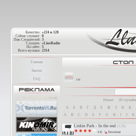
Качество :
»224 и 128
Сейчас слушает :
0
Пик Слушателей :
3
Слушать :
»LineRadio
На сайте :
5
Всего музыки :
2314
Главная
Заказы
FAQ
3:30
Новые
20 случай
А
Б
В
Г
Д
Е
Ж
З
И
К
A
B
C
D
E
F
G
H
I
J
K
Linkin Park - In the end
(3:36)
4.8|
Download