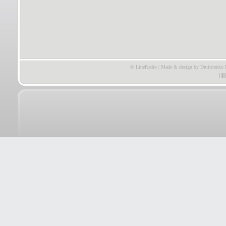
© LineRadio | Made & design by Dmitrienko 