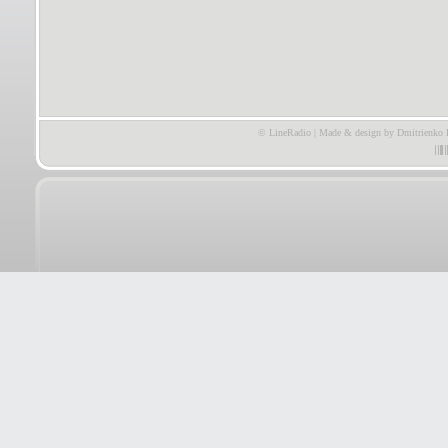
© LineRadio | Made & design by Dmitrienko 