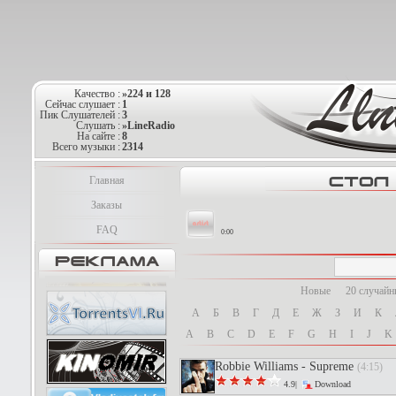
Качество :
»224 и 128
Сейчас слушает :
1
Пик Слушателей :
3
Слушать :
»LineRadio
На сайте :
8
Всего музыки :
2314
Главная
Заказы
FAQ
0:00
Новые
20 случай
А
Б
В
Г
Д
Е
Ж
З
И
К
A
B
C
D
E
F
G
H
I
J
K
Robbie Williams - Supreme
(4:15)
4.9|
Download