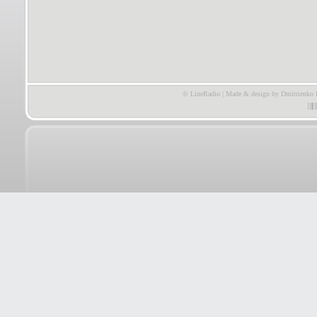
© LineRadio | Made & design by Dmitrienko 