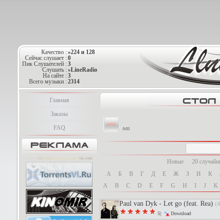
Качество :
»224 и 128
Сейчас слушает :
0
Пик Слушателей :
3
Слушать :
»LineRadio
На сайте :
3
Всего музыки :
2314
Главная
Заказы
FAQ
0:03
Новые
20 случай
А
Б
В
Г
Д
Е
Ж
З
И
К
A
B
C
D
E
F
G
H
I
J
K
Paul van Dyk - Let go (feat. Rea)
(4
5|
Download