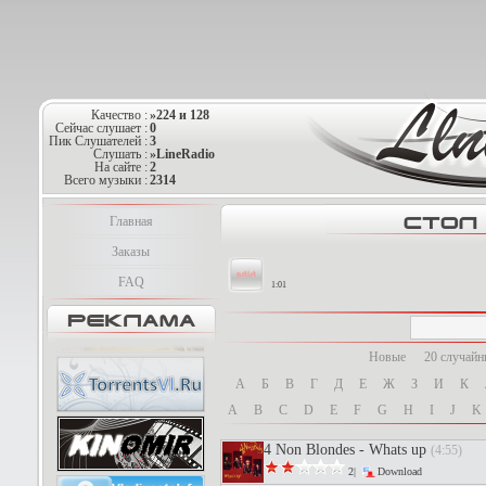
Качество :
»224 и 128
Сейчас слушает :
0
Пик Слушателей :
3
Слушать :
»LineRadio
На сайте :
2
Всего музыки :
2314
Главная
Заказы
FAQ
1:01
Новые
20 случай
А
Б
В
Г
Д
Е
Ж
З
И
К
A
B
C
D
E
F
G
H
I
J
K
4 Non Blondes - Whats up
(4:55)
2|
Download