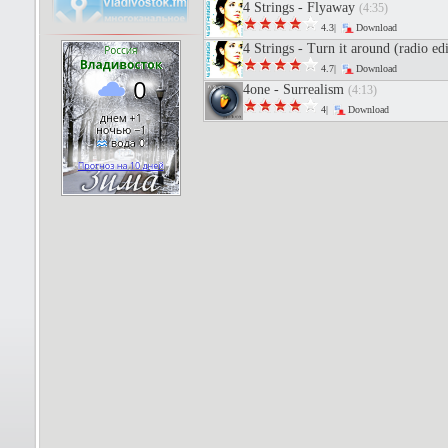
4 Strings - Flyaway
(4:35)
4.3|
Download
4 Strings - Turn it around (radio ed
4.7|
Download
4one - Surrealism
(4:13)
4|
Download