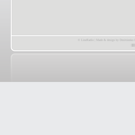
© LineRadio | Made & design by Dmitrienko 