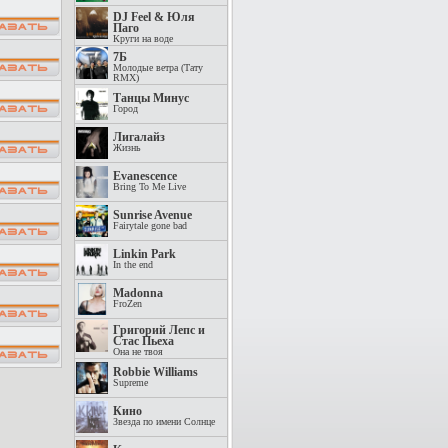
DJ Feel & Юля
Паго
Круги на воде
7Б
Молодые ветра (Тату
RMX)
Танцы Минус
Город
Лигалайз
Жизнь
Evanescence
Bring To Me Live
Sunrise Avenue
Fairytale gone bad
Linkin Park
In the end
Madonna
FroZen
Григорий Лепс и
Стас Пьеха
Она не твоя
Robbie Williams
Supreme
Кино
Звезда по имени Солнце