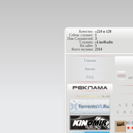
Качество :
»224 и 128
Сейчас слушает :
1
Пик Слушателей :
3
Слушать :
»LineRadio
На сайте :
5
Всего музыки :
2314
Главная
Заказы
FAQ
1:47
А
Б
A
B
C
Ю П