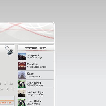
Scorpions
Wind of change
Metallica
Nothing else matters
Кино
Группа крови
Limp Bizkit
Ш
Э
Ю
Behind blue eyes
W
X
Y
Paul van Dyk
Let go (feat. Rea)
Limp Bizkit
Lonely world