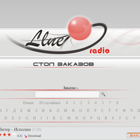
Заказы :.
Новые
20 случайных
0
1
2
3
4
5
7
9
В
Г
Д
Е
Ж
З
И
К
Л
М
Н
О
П
Р
С
Т
У
Ф
Ч
D
E
F
G
H
I
J
K
L
M
N
O
P
Q
R
S
T
U
V
итер - Исполин
(3:59)
4.3|
Download