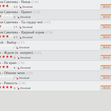
я Савичева - Никак
(3:49)
4.2|
Download
я Савичева - Привет
(3:32)
2|
Download
я Савичева - Ты сердце моё
(4:05)
2.7|
Download
я Савичева - Ядерный взрыв
(3:59)
4.7|
Download
й - Выбор
(5:37)
|
Download
 - Ждали (в. шахрин)
(3:25)
5|
Download
 - На краю
(3:50)
4|
Download
 - Обними меня
(3:33)
|
Download
 - Ревность
(3:46)
5|
Download