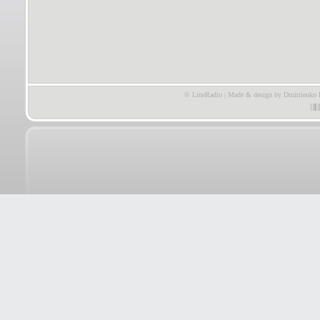
© LineRadio | Made & design by Dmitrienko 