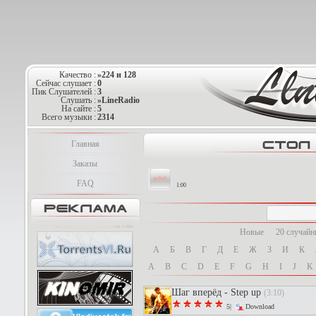
Качество :
»224 и 128
Сейчас слушает :
0
Пик Слушателей :
3
Слушать :
»LineRadio
На сайте :
5
Всего музыки :
2314
Главная
Заказы
FAQ
1:00
Новые
20 случай
А
Б
В
Г
Д
Е
Ж
З
И
К
A
B
C
D
E
F
G
H
I
J
K
Шаг вперёд - Step up
(3:10)
5|
Download