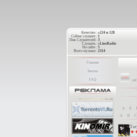
Качество :
»224 и 128
Сейчас слушает :
1
Пик Слушателей :
3
Слушать :
»LineRadio
На сайте :
5
Всего музыки :
2314
Главная
Заказы
FAQ
1:12
А
Б
A
B
C
Тат