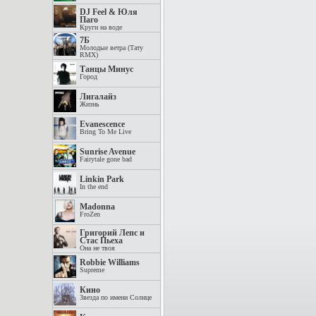
DJ Feel & Юля
Паго
Круги на воде
7Б
Молодые ветра (Тату
RMX)
Танцы Минус
Город
Лигалайз
Жизнь
Evanescence
Bring To Me Live
Sunrise Avenue
Fairytale gone bad
Linkin Park
In the end
Madonna
FroZen
Григорий Лепс и
Стас Пьеха
Она не твоя
Robbie Williams
Supreme
Кино
Звезда по имени Солнце