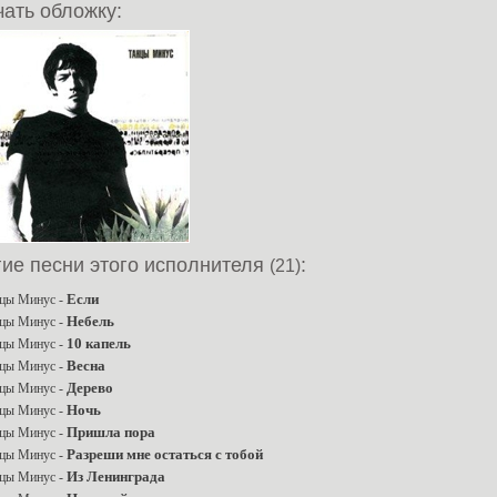
ать обложку:
гие песни этого исполнителя
:
(21)
Если
цы Минус -
Небель
цы Минус -
10 капель
цы Минус -
Весна
цы Минус -
Дерево
цы Минус -
Ночь
цы Минус -
Пришла пора
цы Минус -
Разреши мне остаться с тобой
цы Минус -
Из Ленинграда
цы Минус -