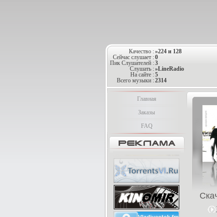
Качество :
»224 и 128
Сейчас слушает :
0
Пик Слушателей :
3
Слушать :
»LineRadio
На сайте :
5
Всего музыки :
2314
Главная
Заказы
FAQ
Ска