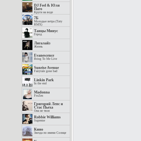
DJ Feel & Юля
Паго
Круги на воде
7Б
Молодые ветра (Тату
RMX)
Танцы Минус
Город
Лигалайз
Жизнь
Evanescence
Bring To Me Live
Sunrise Avenue
Fairytale gone bad
Linkin Park
In the end
Madonna
FroZen
Григорий Лепс и
Стас Пьеха
Она не твоя
Robbie Williams
Supreme
Кино
Звезда по имени Солнце