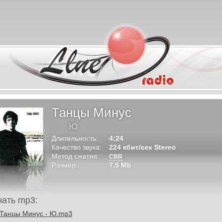
Танцы Минус
Ю
Длительность:
4:24
Качество звука:
224 кбит/сек Stereo
Метод сжатия:
CBR
Размер:
7,5 Mb
чать mp3:
Танцы Минус - Ю.mp3