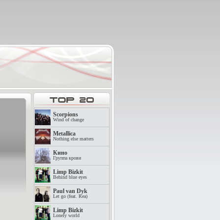
Scorpions
Wind of change
Metallica
Nothing else matters
Кино
Группа крови
Limp Bizkit
Behind blue eyes
Paul van Dyk
Let go (feat. Rea)
Limp Bizkit
Lonely world