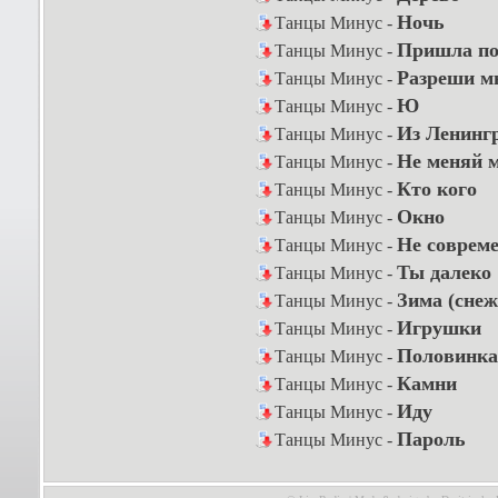
Ночь
Танцы Минус -
Пришла по
Танцы Минус -
Разреши мн
Танцы Минус -
Ю
Танцы Минус -
Из Ленинг
Танцы Минус -
Не меняй 
Танцы Минус -
Кто кого
Танцы Минус -
Окно
Танцы Минус -
Не соврем
Танцы Минус -
Ты далеко
Танцы Минус -
Зима (снеж
Танцы Минус -
Игрушки
Танцы Минус -
Половинка
Танцы Минус -
Камни
Танцы Минус -
Иду
Танцы Минус -
Пароль
Танцы Минус -