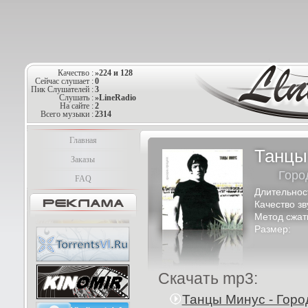
Качество :
»224 и 128
Сейчас слушает :
0
Пик Слушателей :
3
Слушать :
»LineRadio
На сайте :
2
Всего музыки :
2314
Главная
Танцы
Заказы
Горо
FAQ
Длительнос
Качество зв
Метод сжат
Размер:
Скачать mp3:
Танцы Минус - Горо