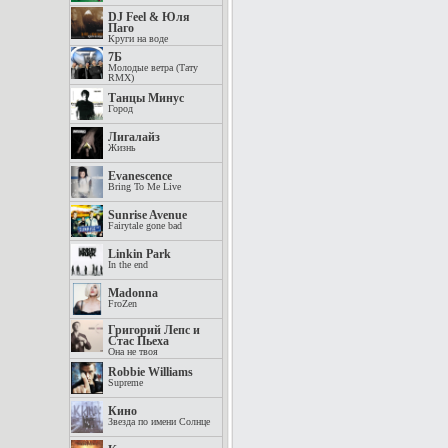
DJ Feel & Юля
Паго
Круги на воде
7Б
Молодые ветра (Тату
RMX)
Танцы Минус
Город
Лигалайз
Жизнь
Evanescence
Bring To Me Live
Sunrise Avenue
Fairytale gone bad
Linkin Park
In the end
Madonna
FroZen
Григорий Лепс и
Стас Пьеха
Она не твоя
Robbie Williams
Supreme
Кино
Звезда по имени Солнце