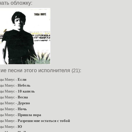
ать обложку:
гие песни этого исполнителя
:
(21)
Если
цы Минус -
Небель
цы Минус -
10 капель
цы Минус -
Весна
цы Минус -
Дерево
цы Минус -
Ночь
цы Минус -
Пришла пора
цы Минус -
Разреши мне остаться с тобой
цы Минус -
Ю
цы Минус -