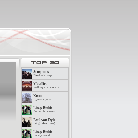
Scorpions
Wind of change
Metallica
Nothing else matters
Кино
Группа крови
Limp Bizkit
Behind blue eyes
Paul van Dyk
Let go (feat. Rea)
Limp Bizkit
Lonely world