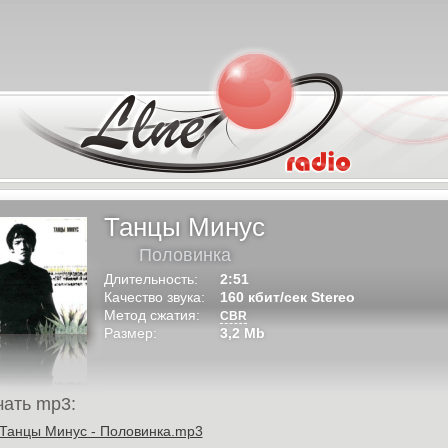
Танцы Минус
Половинка
Длительность:
2:51
Качество звука:
160 кбит/сек Stereo
Метод сжатия:
CBR
Размер:
3,2 Mb
чать mp3:
Танцы Минус - Половинка.mp3