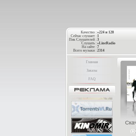
Качество :
»224 и 128
Сейчас слушает :
1
Пик Слушателей :
3
Слушать :
»LineRadio
На сайте :
7
Всего музыки :
2314
Главная
Заказы
FAQ
Ска