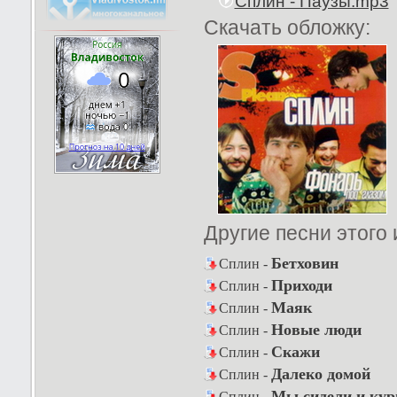
Сплин - Паузы.mp3
Скачать обложку:
Другие песни этого
Бетховин
Сплин -
Приходи
Сплин -
Маяк
Сплин -
Новые люди
Сплин -
Скажи
Сплин -
Далеко домой
Сплин -
Мы сидели и кур
Сплин -