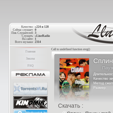
Качество :
»224 и 128
Сейчас слушает :
0
Пик Слушателей :
3
Слушать :
»LineRadio
На сайте :
1
Всего музыки :
2314
Call to undefined function ereg()
Главная
Заказы
Сплин
FAQ
Пауз
Длительнос
Качество зв
Метод сжат
Размер:
Скачать :