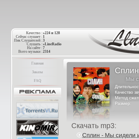
Качество :
»224 и 128
Сейчас слушает :
1
Пик Слушателей :
3
Слушать :
»LineRadio
На сайте :
7
Всего музыки :
2314
Главная
Сплин
Заказы
Мы с
FAQ
Длительнос
Качество зв
Метод сжат
Размер:
Скачать mp3:
Сплин - Мы сидели 