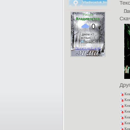
Текс
По
Скач
Дру
Kea
Kea
Kea
Kea
Kea
Kea
Kea