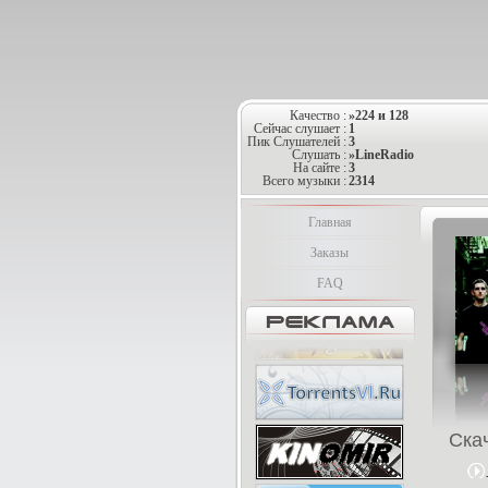
Качество :
»224 и 128
Сейчас слушает :
1
Пик Слушателей :
3
Слушать :
»LineRadio
На сайте :
3
Всего музыки :
2314
Главная
Заказы
FAQ
Ска