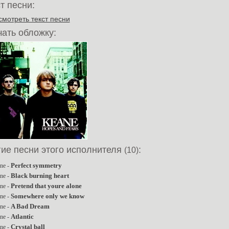
т песни:
смотреть текст песни
ать обложку:
гие песни этого исполнителя
:
(10)
Perfect symmetry
ne -
Black burning heart
ne -
Pretend that youre alone
ne -
Somewhere only we know
ne -
A Bad Dream
ne -
Atlantic
ne -
Crystal ball
ne -