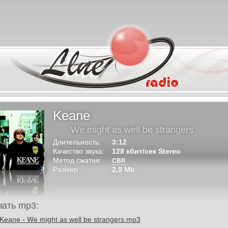
Keane
We might as well be strangers
Длительность:
3:12
Качество звука:
128 кбит/сек Stereo
Метод сжатия:
CBR
Размер:
2,9 Mb
чать mp3:
Keane - We might as well be strangers.mp3