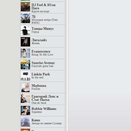
DJ Feel & Юля
Паго
Круги на воде
7Б
Молодые ветра (Тату
RMX)
Танцы Минус
Город
Лигалайз
Жизнь
Evanescence
Bring To Me Live
Sunrise Avenue
Fairytale gone bad
Linkin Park
In the end
Madonna
FroZen
Григорий Лепс и
Стас Пьеха
Она не твоя
Robbie Williams
Supreme
Кино
Звезда по имени Солнце