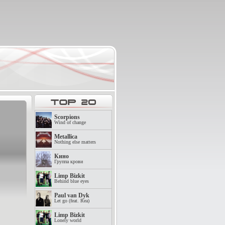
Scorpions
Wind of change
Metallica
Nothing else matters
Кино
Группа крови
Limp Bizkit
Behind blue eyes
Paul van Dyk
Let go (feat. Rea)
Limp Bizkit
Lonely world