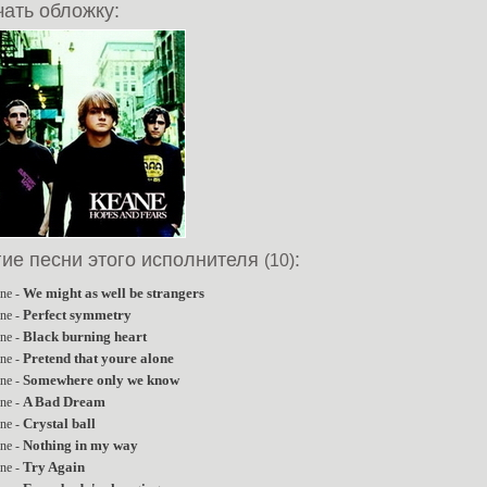
ать обложку:
гие песни этого исполнителя
:
(10)
We might as well be strangers
ne -
Perfect symmetry
ne -
Black burning heart
ne -
Pretend that youre alone
ne -
Somewhere only we know
ne -
A Bad Dream
ne -
Crystal ball
ne -
Nothing in my way
ne -
Try Again
ne -