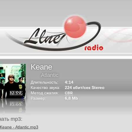
Keane
Atlantic
Длительность:
4:14
Качество звука:
224 кбит/сек Stereo
Метод сжатия:
CBR
Размер:
6,8 Mb
чать mp3:
Keane - Atlantic.mp3