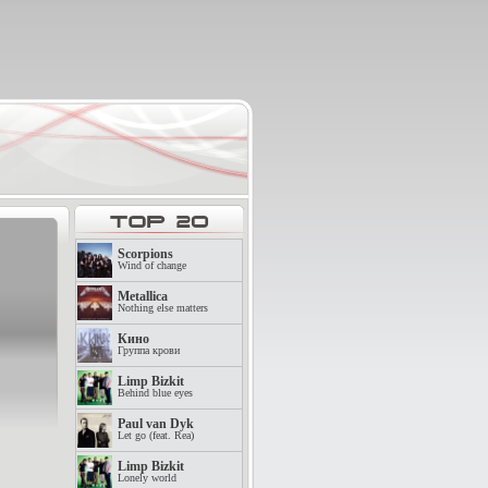
Scorpions
Wind of change
Metallica
Nothing else matters
Кино
Группа крови
Limp Bizkit
Behind blue eyes
Paul van Dyk
Let go (feat. Rea)
Limp Bizkit
Lonely world