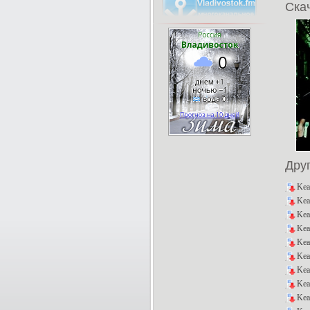
Скач
Дру
Kea
Kea
Kea
Kea
Kea
Kea
Kea
Kea
Kea