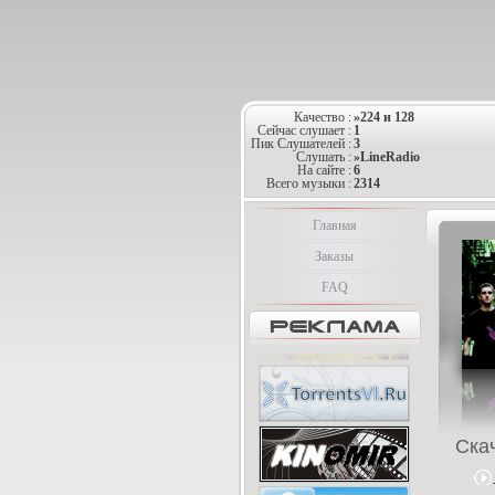
Качество :
»224 и 128
Сейчас слушает :
1
Пик Слушателей :
3
Слушать :
»LineRadio
На сайте :
6
Всего музыки :
2314
Главная
Заказы
FAQ
Ска