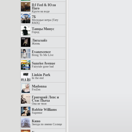
DJ Feel & Юля
Паго
Круги на воде
7Б
Молодые ветра (Тату
RMX)
Танцы Минус
Город
Лигалайз
Жизнь
Evanescence
Bring To Me Live
Sunrise Avenue
Fairytale gone bad
Linkin Park
In the end
Madonna
FroZen
Григорий Лепс и
Стас Пьеха
Она не твоя
Robbie Williams
Supreme
Кино
Звезда по имени Солнце