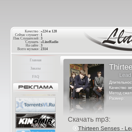
Качество :
»224 и 128
Сейчас слушает :
1
Пик Слушателей :
3
Слушать :
»LineRadio
На сайте :
3
Всего музыки :
2314
Главная
Thirte
Заказы
Lead
FAQ
Длительнос
Качество зв
Метод сжат
Размер:
Скачать mp3:
Thirteen Senses - L