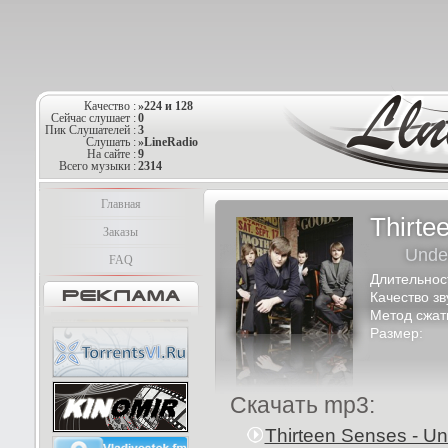
Качество :
»224 и 128
Сейчас слушает :
0
Пик Слушателей :
3
Слушать :
»LineRadio
На сайте :
9
Всего музыки :
2314
Главная
Thirte
Заказы
Unde
FAQ
Длительнос
Качество зв
Метод сжат
Размер:
Скачать mp3:
Thirteen Senses - U