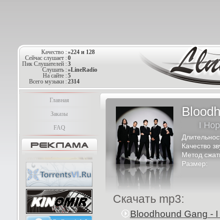
Качество :
»224 и 128
Сейчас слушает :
0
Пик Слушателей :
3
Слушать :
»LineRadio
На сайте :
5
Всего музыки :
2314
Главная
Blood
Заказы
I Hop
FAQ
Длительнос
Качество зв
Метод сжат
Размер:
Скачать mp3:
Bloodhound Gang - I