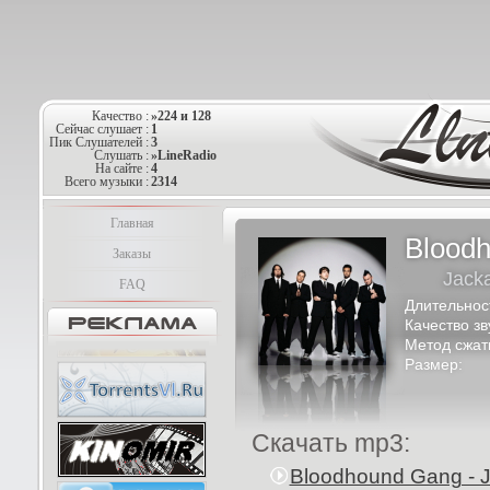
Качество :
»224 и 128
Сейчас слушает :
1
Пик Слушателей :
3
Слушать :
»LineRadio
На сайте :
4
Всего музыки :
2314
Главная
Blood
Заказы
Jack
FAQ
Длительнос
Качество зв
Метод сжат
Размер:
Скачать mp3:
Bloodhound Gang - 