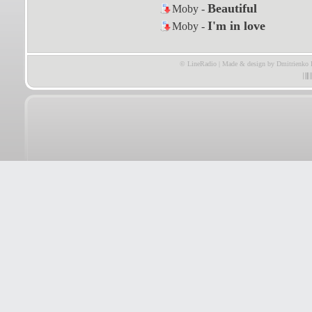
Beautiful
Moby -
I'm in love
Moby -
© LineRadio | Made & design by Dmitrienko 