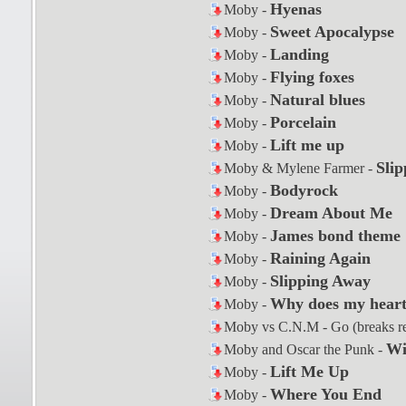
Hyenas
Moby -
Sweet Apocalypse
Moby -
Landing
Moby -
Flying foxes
Moby -
Natural blues
Moby -
Porcelain
Moby -
Lift me up
Moby -
Slip
Moby & Mylene Farmer -
Bodyrock
Moby -
Dream About Me
Moby -
James bond theme
Moby -
Raining Again
Moby -
Slipping Away
Moby -
Why does my heart 
Moby -
Moby vs C.N.M - Go (breaks r
Wil
Moby and Oscar the Punk -
Lift Me Up
Moby -
Where You End
Moby -