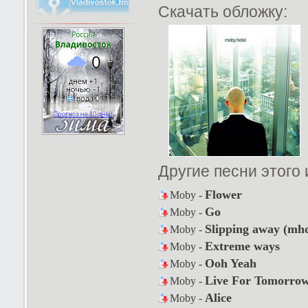
Скачать обложку:
Другие песни этого
Flower
Moby -
Go
Moby -
Slipping away (mhc
Moby -
Extreme ways
Moby -
Ooh Yeah
Moby -
Live For Tomorro
Moby -
Alice
Moby -