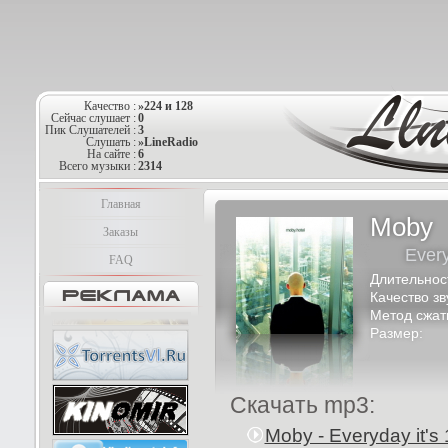
Качество :
»224 и 128
Сейчас слушает :
0
Пик Слушателей :
3
Слушать :
»LineRadio
На сайте :
6
Всего музыки :
2314
Главная
Moby
Заказы
Every
FAQ
Длительнос
Качество зв
Метод сжат
Размер:
Скачать mp3:
Moby - Everyday it's