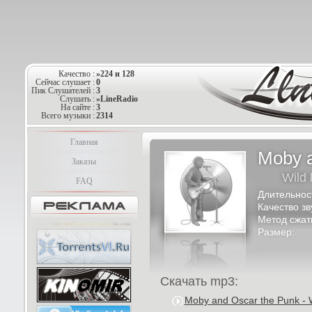
Качество :
»224 и 128
Сейчас слушает :
0
Пик Слушателей :
3
Слушать :
»LineRadio
На сайте :
3
Всего музыки :
2314
Главная
Moby a
Заказы
Wild l
FAQ
Длительнос
Качество зв
Метод сжат
Размер:
Скачать mp3:
Moby and Oscar the Punk - Wi