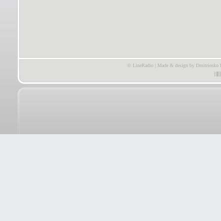
© LineRadio | Made & design by Dmitrienko 