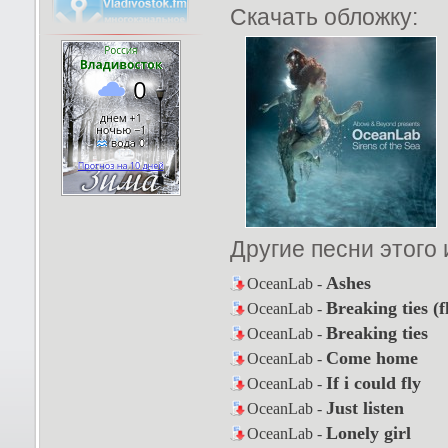
Скачать обложку:
Другие песни этого
Ashes
OceanLab -
Breaking ties (
OceanLab -
Breaking ties
OceanLab -
Come home
OceanLab -
If i could fly
OceanLab -
Just listen
OceanLab -
Lonely girl
OceanLab -