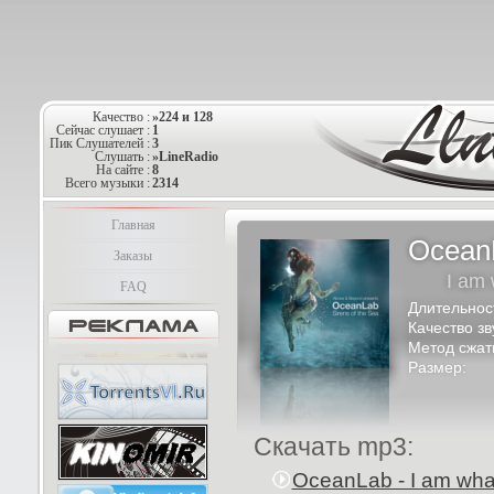
Качество :
»224 и 128
Сейчас слушает :
1
Пик Слушателей :
3
Слушать :
»LineRadio
На сайте :
8
Всего музыки :
2314
Главная
Ocean
Заказы
I am 
FAQ
Длительнос
Качество зв
Метод сжат
Размер:
Скачать mp3:
OceanLab - I am wha