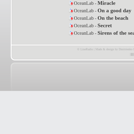
Miracle
OceanLab -
On a good day
OceanLab -
On the beach
OceanLab -
Secret
OceanLab -
Sirens of the se
OceanLab -
© LineRadio | Made & design by Dmitrienko 