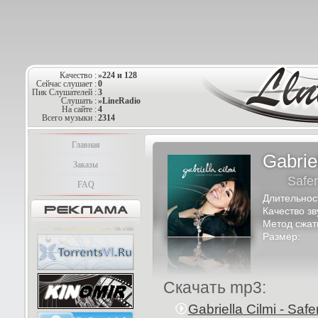
Качество :
»224 и 128
Сейчас слушает :
0
Пик Слушателей :
3
Слушать :
»LineRadio
На сайте :
4
Всего музыки :
2314
Главная
Gabrie
Заказы
Safer
FAQ
Длительнос
Качество зв
Метод сжат
Размер:
Скачать mp3:
Gabriella Cilmi - Saf