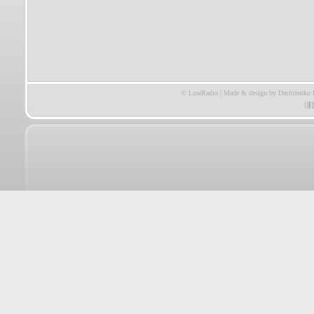
© LineRadio | Made & design by Dmitrienko 