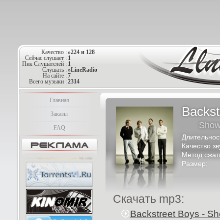
Качество :
»224 и 128
Сейчас слушает :
1
Пик Слушателей :
1
Слушать :
»LineRadio
На сайте :
7
Всего музыки :
2314
Главная
Backst
Заказы
Show 
FAQ
Длительнос
Качество зв
Метод сжат
Размер:
Скачать mp3:
Backstreet Boys - S