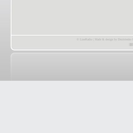
© LineRadio | Made & design by Dmitrienko 