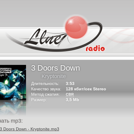
3 Doors Down
Kryptonite
Длительность:
3:53
Качество звука:
128 кбит/сек Stereo
Метод сжатия:
CBR
Размер:
3,5 Mb
чать mp3:
3 Doors Down - Kryptonite.mp3