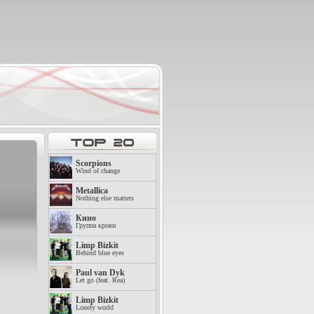
Scorpions
Wind of change
Metallica
Nothing else matters
Кино
Группа крови
Limp Bizkit
Behind blue eyes
Paul van Dyk
Let go (feat. Rea)
Limp Bizkit
Lonely world