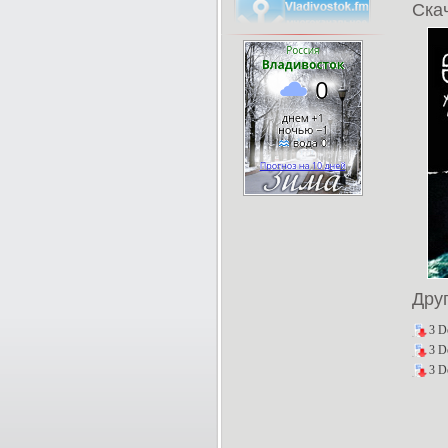
Скач
Дру
3 D
3 D
3 D