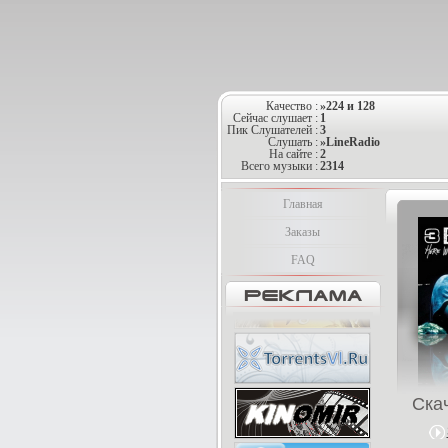
Качество :
»224 и 128
Сейчас слушает :
1
Пик Слушателей :
3
Слушать :
»LineRadio
На сайте :
2
Всего музыки :
2314
Главная
Заказы
FAQ
Ска