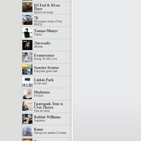
DJ Feel & Юля
Паго
Круги на воде
7Б
Молодые ветра (Тату
RMX)
Танцы Минус
Город
Лигалайз
Жизнь
Evanescence
Bring To Me Live
Sunrise Avenue
Fairytale gone bad
Linkin Park
In the end
Madonna
FroZen
Григорий Лепс и
Стас Пьеха
Она не твоя
Robbie Williams
Supreme
Кино
Звезда по имени Солнце