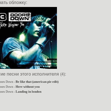
ать обложку:
гие песни этого исполнителя
:
(4)
Be like that (american pie edit)
oors Down -
Here without you
oors Down -
Landing in london
oors Down -