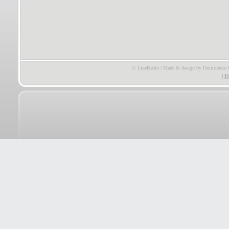
© LineRadio | Made & design by Dmitrienko 