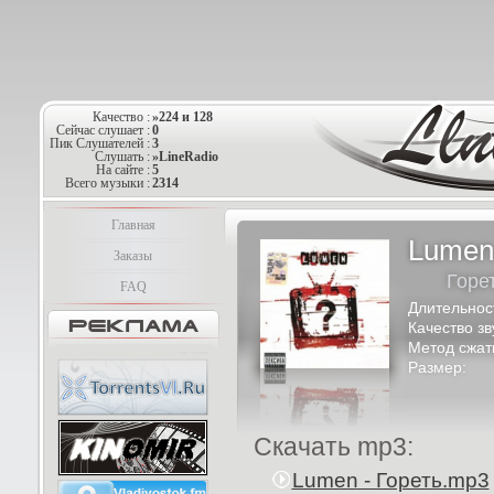
Качество :
»224 и 128
Сейчас слушает :
0
Пик Слушателей :
3
Слушать :
»LineRadio
На сайте :
5
Всего музыки :
2314
Главная
Lumen
Заказы
Горе
FAQ
Длительнос
Качество зв
Метод сжат
Размер:
Скачать mp3:
Lumen - Гореть.mp3