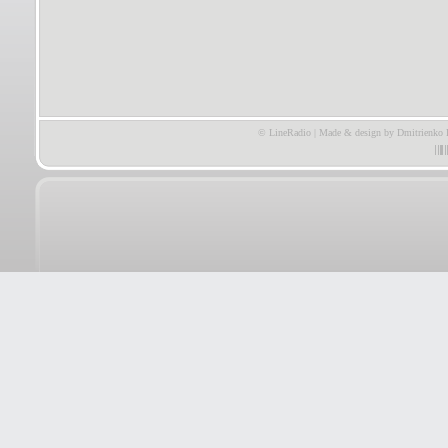
© LineRadio | Made & design by Dmitrienko 