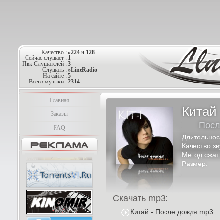
Качество :
»224 и 128
Сейчас слушает :
1
Пик Слушателей :
3
Слушать :
»LineRadio
На сайте :
5
Всего музыки :
2314
Главная
Китай
Заказы
Посл
FAQ
Длительнос
Качество зв
Метод сжат
Размер:
Скачать mp3:
Китай - После дождя.mp3