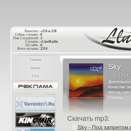
Качество :
»224 и 128
Сейчас слушает :
0
Пик Слушателей :
3
Слушать :
»LineRadio
На сайте :
6
Всего музыки :
2314
Главная
Sky
Заказы
Под 
FAQ
Длительнос
Качество зв
Метод сжат
Размер:
Скачать mp3:
Sky - Под запретом