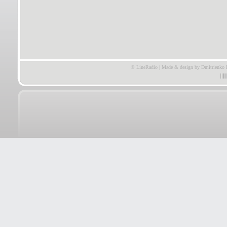
© LineRadio | Made & design by Dmitrienko 