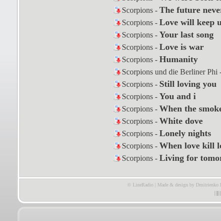
The future neve
Scorpions -
Love will keep u
Scorpions -
Your last song
Scorpions -
Love is war
Scorpions -
Humanity
Scorpions -
Scorpions und die Berliner Phi 
Still loving you
Scorpions -
You and i
Scorpions -
When the smoke
Scorpions -
White dove
Scorpions -
Lonely nights
Scorpions -
When love kill l
Scorpions -
Living for tom
Scorpions -
© LineRadio | Made & design by Dmitrienko 