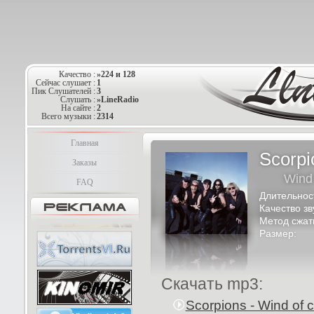
Качество :
»224 и 128
Сейчас слушает :
1
Пик Слушателей :
3
Слушать :
»LineRadio
На сайте :
2
Всего музыки :
2314
Главная
Scorpi
Заказы
Wind
FAQ
Длительнос
Качество зв
Метод сжат
Размер:
Скачать mp3:
Scorpions - Wind of