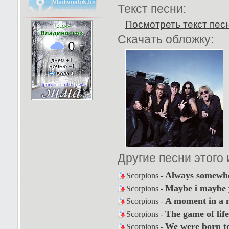
Текст песни:
Посмотреть текст пес
Скачать обложку:
Другие песни этого
Always somewh
Scorpions -
Maybe i maybe 
Scorpions -
A moment in a m
Scorpions -
The game of life
Scorpions -
We were born to
Scorpions -