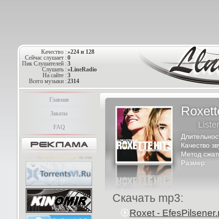
Качество :
»224 и 128
Сейчас слушает :
0
Пик Слушателей :
3
Слушать :
»LineRadio
На сайте :
3
Всего музыки :
2314
Главная
Roxett
Заказы
Liste
FAQ
Длительнос
Качество зв
Метод сжат
Размер:
Скачать mp3:
Roxet - EfesPilsener