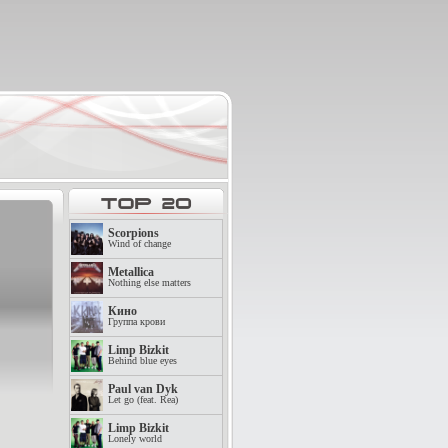
Scorpions
Wind of change
Metallica
Nothing else matters
Кино
Группа крови
Limp Bizkit
Behind blue eyes
Paul van Dyk
Let go (feat. Rea)
Limp Bizkit
Lonely world