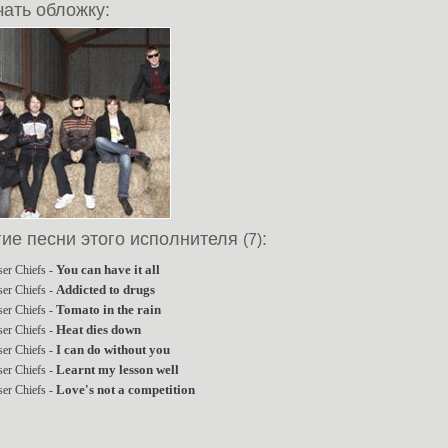
ать обложку:
гие песни этого исполнителя
:
(7)
You can have it all
ser Chiefs -
Addicted to drugs
ser Chiefs -
Tomato in the rain
ser Chiefs -
Heat dies down
ser Chiefs -
I can do without you
ser Chiefs -
Learnt my lesson well
ser Chiefs -
Love's not a competition
ser Chiefs -