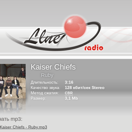
Kaiser Chiefs
Ruby
Длительность:
3:16
Качество звука:
128 кбит/сек Stereo
Метод сжатия:
CBR
Размер:
3,1 Mb
чать mp3:
Kaiser Chiefs - Ruby.mp3