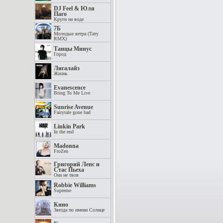
DJ Feel & Юля
Паго
Круги на воде
7Б
Молодые ветра (Тату
RMX)
Танцы Минус
Город
Лигалайз
Жизнь
Evanescence
Bring To Me Live
Sunrise Avenue
Fairytale gone bad
Linkin Park
In the end
Madonna
FroZen
Григорий Лепс и
Стас Пьеха
Она не твоя
Robbie Williams
Supreme
Кино
Звезда по имени Солнце