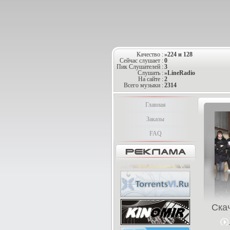
Качество :
»224 и 128
Сейчас слушает :
0
Пик Слушателей :
3
Слушать :
»LineRadio
На сайте :
2
Всего музыки :
2314
Главная
Заказы
FAQ
Ска