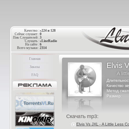
Качество :
»224 и 128
Сейчас слушает :
0
Пик Слушателей :
3
Слушать :
»LineRadio
На сайте :
6
Всего музыки :
2314
Главная
Elvis 
Заказы
A lit
FAQ
Длительнос
Качество зв
Метод сжат
Размер:
Скачать mp3:
Elvis Vs JXL - A Little Less 