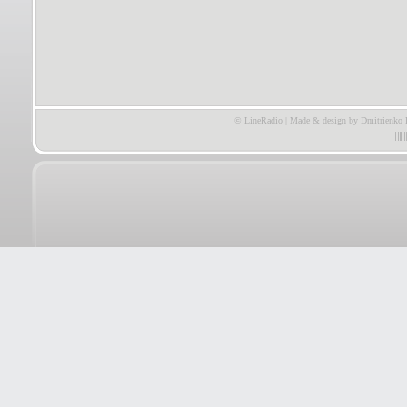
© LineRadio | Made & design by Dmitrienko 