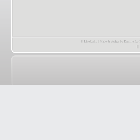
© LineRadio | Made & design by Dmitrienko 