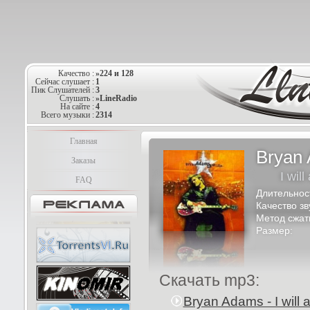
Качество :
»224 и 128
Сейчас слушает :
1
Пик Слушателей :
3
Слушать :
»LineRadio
На сайте :
4
Всего музыки :
2314
Главная
Bryan
Заказы
I wil
FAQ
Длительнос
Качество зв
Метод сжат
Размер:
Скачать mp3:
Bryan Adams - I will 