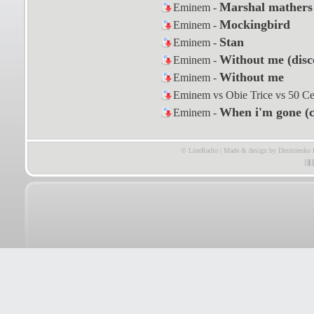
Marshal mathers
Eminem -
Mockingbird
Eminem -
Stan
Eminem -
Without me (disc
Eminem -
Without me
Eminem -
Eminem vs Obie Trice vs 50 Ce
When i'm gone (c
Eminem -
© LineRadio | Made & design by Dmitrienko 