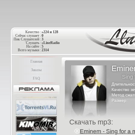
Качество :
»224 и 128
Сейчас слушает :
0
Пик Слушателей :
3
Слушать :
»LineRadio
На сайте :
5
Всего музыки :
2314
Главная
Emin
Заказы
Sing 
FAQ
Длительнос
Качество зв
Метод сжат
Размер:
Скачать mp3:
Eminem - Sing for a