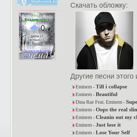
Скачать обложку:
Другие песни этого
Till i collapse
Eminem -
Beautiful
Eminem -
Sup
Dina Rae Feat. Eminem -
Oops the real sli
Eminem -
Cleanin out my cl
Eminem -
Just lose it
Eminem -
Lose Your Self
Eminem -