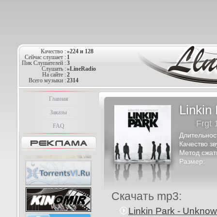
Качество :
»224 и 128
Сейчас слушает :
1
Пик Слушателей :
3
Слушать :
»LineRadio
На сайте :
2
Всего музыки :
2314
Главная
Linkin
Заказы
Frgt 
FAQ
Длительнос
Качество зв
Метод сжат
Размер:
Скачать mp3:
Linkin Park - Unknow