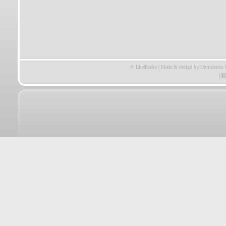
© LineRadio | Made & design by Dmitrienko 