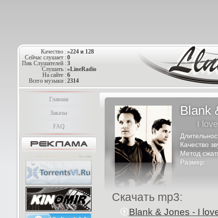
Качество :
»224 и 128
Сейчас слушает :
0
Пик Слушателей :
3
Слушать :
»LineRadio
На сайте :
6
Всего музыки :
2314
Главная
Blank 
Заказы
I lov
FAQ
Длительнос
Качество зв
Метод сжат
Размер:
Скачать mp3:
Blank & Jones - I lov