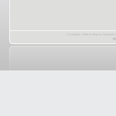
© LineRadio | Made & design by Dmitrienko 