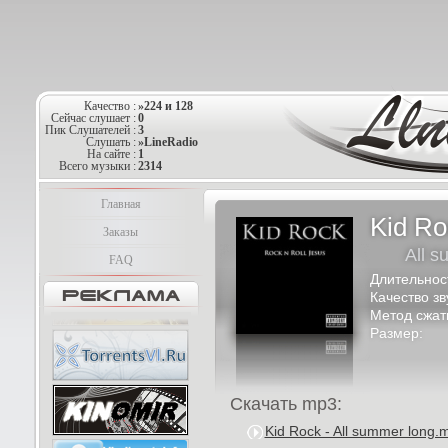
Качество :
»224 и 128
Сейчас слушает :
0
Пик Слушателей :
3
Слушать :
»LineRadio
На сайте :
1
Всего музыки :
2314
Главная
Kid Ro
Заказы
All s
FAQ
Длительнос
Качество зв
Метод сжат
Размер:
Скачать mp3:
Kid Rock - All summer long.