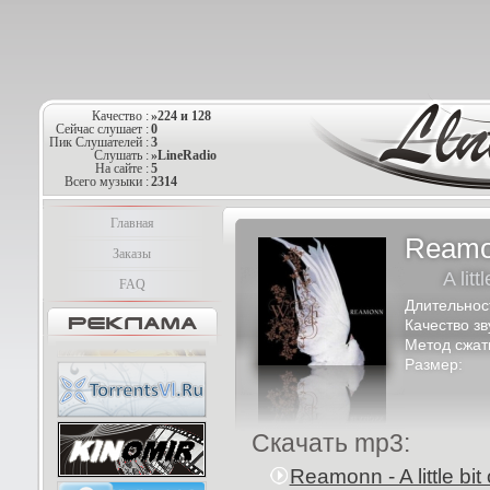
Качество :
»224 и 128
Сейчас слушает :
0
Пик Слушателей :
3
Слушать :
»LineRadio
На сайте :
5
Всего музыки :
2314
Главная
Ream
Заказы
A litt
FAQ
Длительнос
Качество зв
Метод сжат
Размер:
Скачать mp3:
Reamonn - A little bi