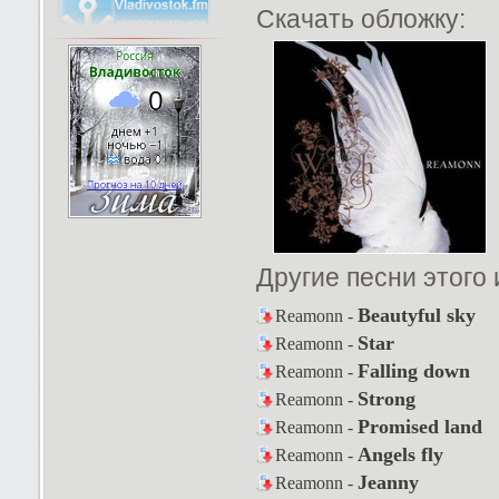
Скачать обложку:
Другие песни этого
Beautyful sky
Reamonn -
Star
Reamonn -
Falling down
Reamonn -
Strong
Reamonn -
Promised land
Reamonn -
Angels fly
Reamonn -
Jeanny
Reamonn -