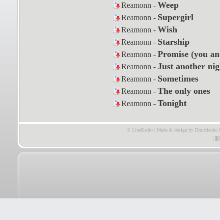
Weep
Reamonn -
Supergirl
Reamonn -
Wish
Reamonn -
Starship
Reamonn -
Promise (you an
Reamonn -
Just another nig
Reamonn -
Sometimes
Reamonn -
The only ones
Reamonn -
Tonight
Reamonn -
© LineRadio | Made & design by Dmitrienko 