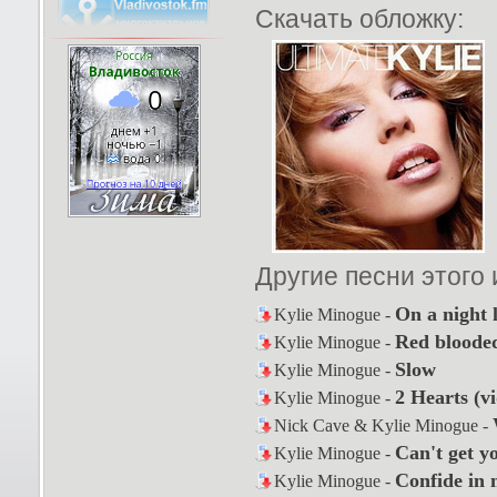
Скачать обложку:
Другие песни этого
On a night l
Kylie Minogue -
Red blood
Kylie Minogue -
Slow
Kylie Minogue -
2 Hearts (vi
Kylie Minogue -
Nick Cave & Kylie Minogue -
Can't get y
Kylie Minogue -
Confide in 
Kylie Minogue -