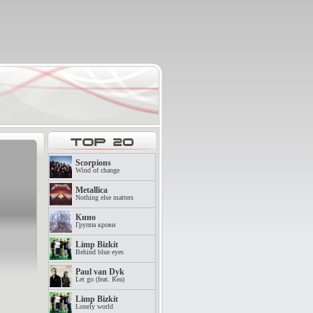
Scorpions
Wind of change
Metallica
Nothing else matters
Кино
Группа крови
Limp Bizkit
Behind blue eyes
Paul van Dyk
Let go (feat. Rea)
Limp Bizkit
Lonely world