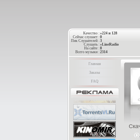
Качество :
»224 и 128
Сейчас слушает :
0
Пик Слушателей :
3
Слушать :
»LineRadio
На сайте :
8
Всего музыки :
2314
Главная
Заказы
FAQ
Ска