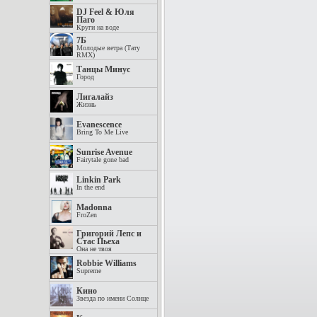
DJ Feel & Юля
Паго
Круги на воде
7Б
Молодые ветра (Тату
RMX)
Танцы Минус
Город
Лигалайз
Жизнь
Evanescence
Bring To Me Live
Sunrise Avenue
Fairytale gone bad
Linkin Park
In the end
Madonna
FroZen
Григорий Лепс и
Стас Пьеха
Она не твоя
Robbie Williams
Supreme
Кино
Звезда по имени Солнце