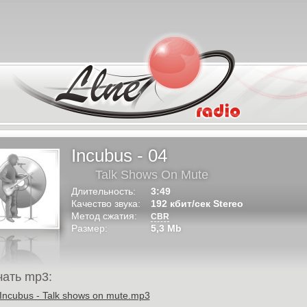
Incubus - 04
Talk Shows On Mute
Длительность:
3:49
Качество звука:
192 кбит/сек Stereo
Метод сжатия:
CBR
Размер:
5,3 Mb
чать mp3:
Incubus - Talk shows on mute.mp3