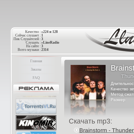
Качество :
»224 и 128
Сейчас слушает :
1
Пик Слушателей :
3
Слушать :
»LineRadio
На сайте :
3
Всего музыки :
2314
Главная
Brains
Заказы
Thund
FAQ
Длительнос
Качество зв
Метод сжат
Размер:
Скачать mp3:
Brainstorm - Thunder