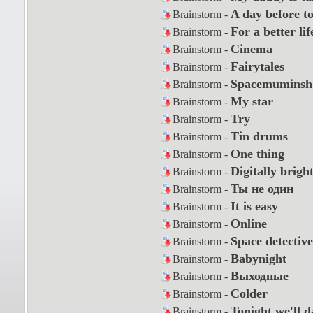
A day before 
Brainstorm -
For a better lif
Brainstorm -
Cinema
Brainstorm -
Fairytales
Brainstorm -
Spacemuminsh
Brainstorm -
My star
Brainstorm -
Try
Brainstorm -
Tin drums
Brainstorm -
One thing
Brainstorm -
Digitally brigh
Brainstorm -
Ты не один
Brainstorm -
It is easy
Brainstorm -
Online
Brainstorm -
Space detective
Brainstorm -
Babynight
Brainstorm -
Выходные
Brainstorm -
Colder
Brainstorm -
Tonight we'll d
Brainstorm -