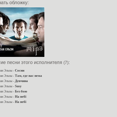
ать обложку:
гие песни этого исполнителя
:
(7)
Сосни
ан Эльзы -
Там, где нас нема
ан Эльзы -
Девчина
ан Эльзы -
Susy
ан Эльзы -
Без бою
ан Эльзы -
На небi
ан Эльзы -
На небi
ан Эльзы -