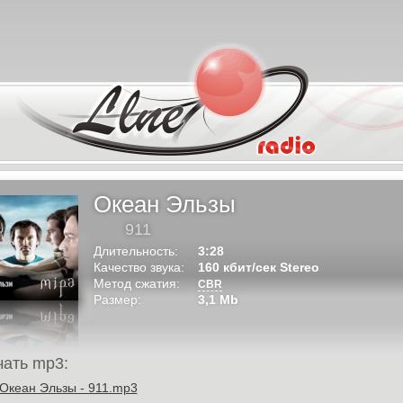
Океан Эльзы
911
Длительность:
3:28
Качество звука:
160 кбит/сек Stereo
Метод сжатия:
CBR
Размер:
3,1 Mb
чать mp3:
Океан Эльзы - 911.mp3