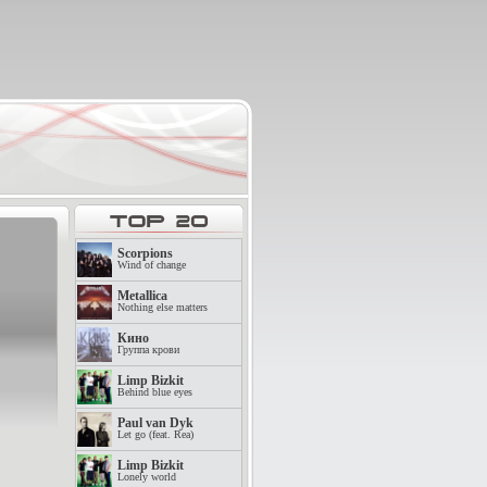
Scorpions
Wind of change
Metallica
Nothing else matters
Кино
Группа крови
Limp Bizkit
Behind blue eyes
Paul van Dyk
Let go (feat. Rea)
Limp Bizkit
Lonely world