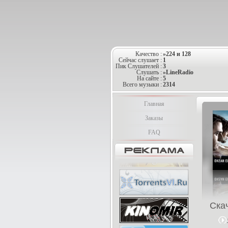
Качество :
»224 и 128
Сейчас слушает :
1
Пик Слушателей :
3
Слушать :
»LineRadio
На сайте :
5
Всего музыки :
2314
Главная
Заказы
FAQ
Ска