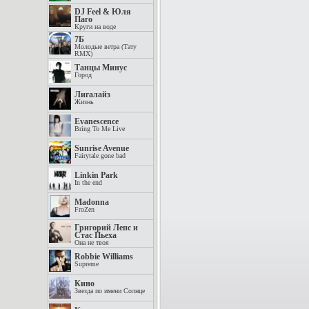
DJ Feel & Юля
Паго
Круги на воде
7Б
Молодые ветра (Тату
RMX)
Танцы Минус
Город
Лигалайз
Жизнь
Evanescence
Bring To Me Live
Sunrise Avenue
Fairytale gone bad
Linkin Park
In the end
Madonna
FroZen
Григорий Лепс и
Стас Пьеха
Она не твоя
Robbie Williams
Supreme
Кино
Звезда по имени Солнце