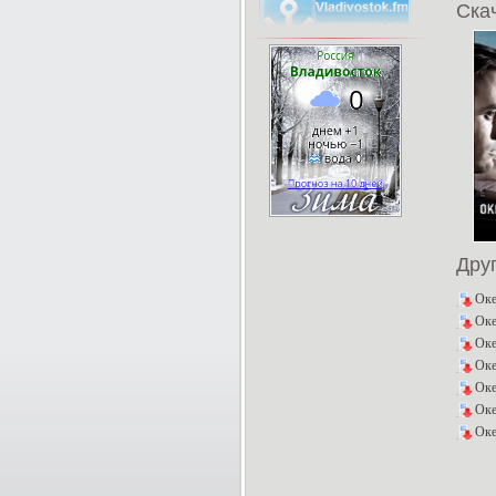
Скач
Дру
Оке
Оке
Оке
Оке
Оке
Оке
Оке