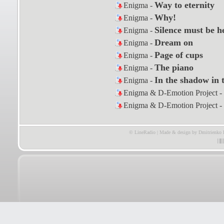
Way to eternity
Enigma -
Why!
Enigma -
Silence must be h
Enigma -
Dream on
Enigma -
Page of cups
Enigma -
The piano
Enigma -
In the shadow in t
Enigma -
Enigma & D-Emotion Project -
Enigma & D-Emotion Project -
© LineRadio | Made & design by Dmitrienko 