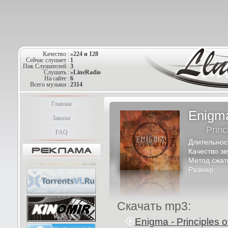
Качество :
»224 и 128
Сейчас слушает :
1
Пик Слушателей :
3
Слушать :
»LineRadio
На сайте :
6
Всего музыки :
2314
Главная
Enigm
Заказы
Princ
FAQ
Длительнос
Качество зв
Метод сжат
Размер:
Скачать mp3:
Enigma - Principles o